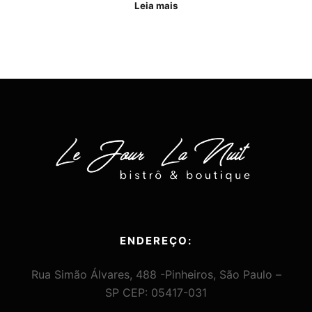
Leia mais
ENDEREÇO:
Rua Simão Álvares, 488 -Pinheiros, São Paulo –
SP CEP: 05417-031